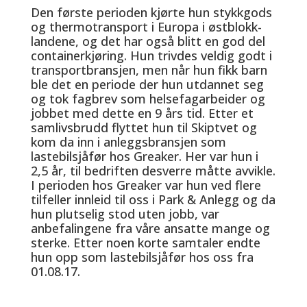
Den første perioden kjørte hun stykkgods
og thermotransport i Europa i østblokk-
landene, og det har også blitt en god del
containerkjøring. Hun trivdes veldig godt i
transportbransjen, men når hun fikk barn
ble det en periode der hun utdannet seg
og tok fagbrev som helsefagarbeider og
jobbet med dette en 9 års tid. Etter et
samlivsbrudd flyttet hun til Skiptvet og
kom da inn i anleggsbransjen som
lastebilsjåfør hos Greaker. Her var hun i
2,5 år, til bedriften desverre måtte avvikle.
I perioden hos Greaker var hun ved flere
tilfeller innleid til oss i Park & Anlegg og da
hun plutselig stod uten jobb, var
anbefalingene fra våre ansatte mange og
sterke. Etter noen korte samtaler endte
hun opp som lastebilsjåfør hos oss fra
01.08.17.