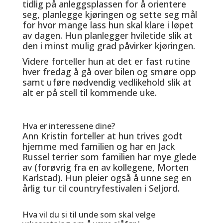
tidlig på anleggsplassen for å orientere
seg, planlegge kjøringen og sette seg mål
for hvor mange lass hun skal klare i løpet
av dagen. Hun planlegger hviletide slik at
den i minst mulig grad påvirker kjøringen.
Videre forteller hun at det er fast rutine
hver fredag å gå over bilen og smøre opp
samt uføre nødvendig vedlikehold slik at
alt er på stell til kommende uke.
Hva er interessene dine?
Ann Kristin forteller at hun trives godt
hjemme med familien og har en Jack
Russel terrier som familien har mye glede
av (forøvrig fra en av kollegene, Morten
Karlstad). Hun pleier også å unne seg en
årlig tur til countryfestivalen i Seljord.
Hva vil du si til unde som skal velge