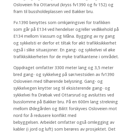
Osloveien fra Ottarsrud (kryss fv1390 og fv 152) og
fram til bussholdeplassen ved Bakker bru.
Fv.1390 benyttes som omkjøringsvei for trafikken
som går på E134 ved hendelser og/eller vedlikehold på
E134 mellom Vassum og Måna. Bygging av ny gang
og sykkelsti er derfor et tiltak for økt trafikksikkerhet
også i slike situasjoner. En gang- og sykkelvei vil øke
trafikksikkerheten for de myke trafikantene i området.
Oppdraget omfatter 3300 meter lang og 3,5 meter
bred gang- og sykkelveg på sør/vestsiden av fv1390
Osloveien med tilhørende belysning. Gang- og
sykkelvegen knytter seg til eksisterende gang- og
sykkelvei fra Drøbak ved Ottarsrud og avsluttes ved
busslomme på Bakker bru. På en 600m lang strekning
mellom Ødegården og Bilitt forskyves Osloveien mot
nord for å redusere konflikt med
bebyggelsen. Arbeidet omfatter også omlegging av
kabler (i jord og luft) som berøres av prosjektet. Det