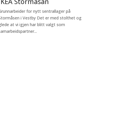
IKEA Stormåsan
Grunnarbeider for nytt sentrallager på
Stormåsen i Vestby Det er med stolthet og
glede at vi igjen har blitt valgt som
samarbeidspartner...