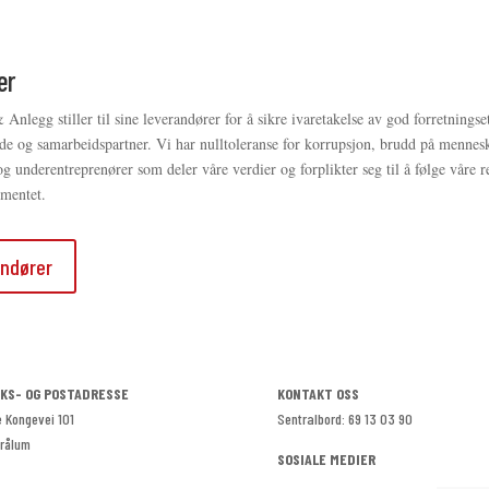
er
nlegg stiller til sine leverandører for å sikre ivaretakelse av god forretningse
nde og samarbeidspartner. Vi har nulltoleranse for korrupsjon, brudd på mennes
underentreprenører som deler våre verdier og forplikter seg til å følge våre re
umentet.
andører
KS- OG POSTADRESSE
KONTAKT OSS
 Kongevei 101
Sentralbord: 69 13 03 90
Grålum
SOSIALE MEDIER